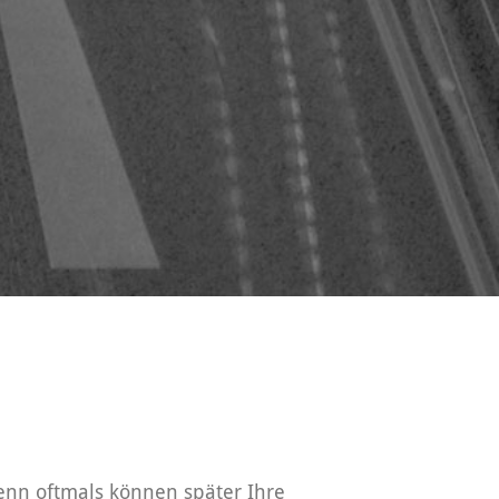
enn oftmals können später Ihre