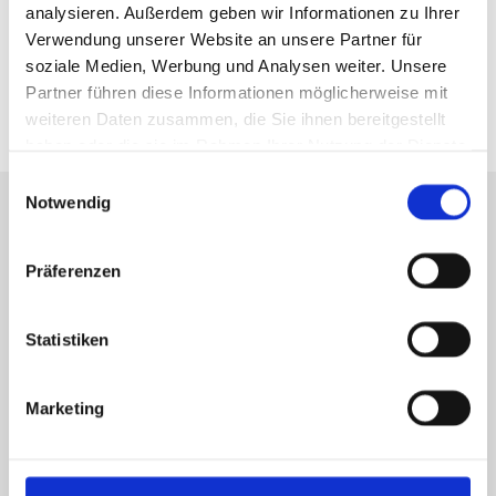
Arbeitsrecht sowie Vertrags-
analysieren. Außerdem geben wir Informationen zu Ihrer
Verwendung unserer Website an unsere Partner für
und Schadensmanagements.
soziale Medien, Werbung und Analysen weiter. Unsere
Partner führen diese Informationen möglicherweise mit
MEHR ERFAHREN
weiteren Daten zusammen, die Sie ihnen bereitgestellt
haben oder die sie im Rahmen Ihrer Nutzung der Dienste
gesammelt haben.
Einwilligungsauswahl
Notwendig
MEINUNGEN UNSERER MANDANTEN
Präferenzen
Statistiken
"Ich war schon einige Male, wegen für
mich nicht lösbare Rechtsstreite bei
Marketing
Herrn Seidel. [...] Es wurde nichts
unmögliches versprochen, aber immer
wurde alles gut für mich erkämpft."