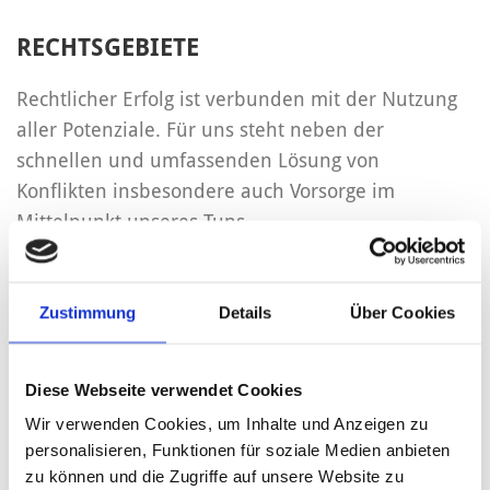
RECHTSGEBIETE
Rechtlicher Erfolg ist verbunden mit der Nutzung
aller Potenziale. Für uns steht neben der
schnellen und umfassenden Lösung von
Konflikten insbesondere auch Vorsorge im
Mittelpunkt unseres Tuns.
MEHR ERFAHREN
Zustimmung
Details
Über Cookies
ONLINE-BERATUNG
Diese Webseite verwendet Cookies
Unsere Online-Dienste ermöglichen schnelle und
Wir verwenden Cookies, um Inhalte und Anzeigen zu
kostengünstige Hilfe ohne Termine und
personalisieren, Funktionen für soziale Medien anbieten
Wartezeiten in Fragen des Inkasso, Verkehrs- und
zu können und die Zugriffe auf unsere Website zu