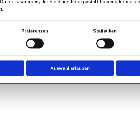
 Daten zusammen, die Sie ihnen bereitgestellt haben oder die s
Angaben zu den Rechtsbereichen Verkehrsrecht und In
n.
Präferenzen
Statistiken
NE-BERATUNGSHILFEN
ne-Beratung & Beratungsprotokoll
ehrsrecht Online & Unfallprotokoll
Auswahl erlauben
sso-Online & Online-Formular