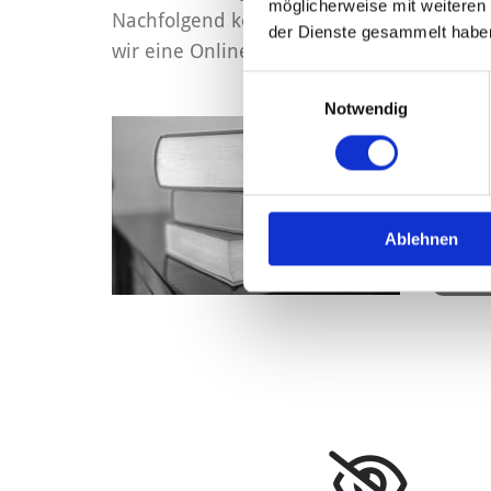
möglicherweise mit weiteren
Nachfolgend können Sie die wichtigsten 
der Dienste gesammelt habe
wir eine Online-Beratung an.
Einwilligungsauswahl
Notwendig
ONLI
Onli
Verk
Ablehnen
Inka