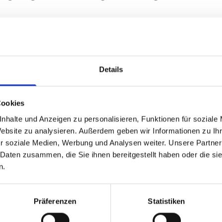
fung, Vertragsanpassung und -optimierung, Verhandlu
Details
g, insbesondere Kauf- und Werkvertragsrecht
Cookies
nhalte und Anzeigen zu personalisieren, Funktionen für soziale
Website zu analysieren. Außerdem geben wir Informationen zu I
machten und Patientenverfügungen.
r soziale Medien, Werbung und Analysen weiter. Unsere Partner
 Daten zusammen, die Sie ihnen bereitgestellt haben oder die s
und Testamentsvollstreckung.
n.
Präferenzen
Statistiken