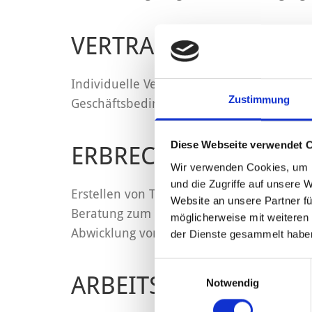
VERTRAGSRECHT
Individuelle Vertragsgestaltung und -prü
Zustimmung
Geschäftsbedingungen, Vertragsverwaltun
Diese Webseite verwendet 
ERBRECHT
Wir verwenden Cookies, um I
und die Zugriffe auf unsere 
Erstellen von Testamenten, Vorsorgevoll
Website an unsere Partner fü
Beratung zum Altenteil und Vermächtnis.
möglicherweise mit weiteren
Abwicklung von Nachlassangelegenheiten 
der Dienste gesammelt habe
Einwilligungsauswahl
ARBEITSRECHT
Notwendig