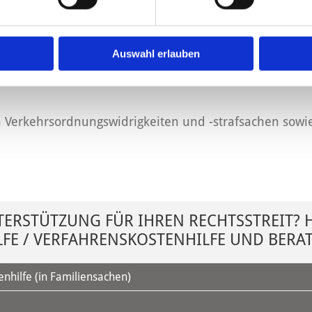
rägen, Personaloptimierung, Kündigung und Aufhebung 
 Dienstrecht und Soldatenrecht
Auswahl erlauben
n Verkehrsordnungswidrigkeiten und -strafsachen sowi
TERSTÜTZUNG FÜR IHREN RECHTSSTREIT? 
FE / VERFAHRENSKOSTENHILFE UND BERA
nhilfe (in Familiensachen)